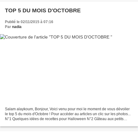
TOP 5 DU MOIS D'OCTOBRE
Publié le 02/11/2015 à 07:16
Par
nadia
Salam alaykoum, Bonjour, Voici venu pour moi le moment de vous dévoiler
le top 5 du mois d'Octobre ! Pour accéder au articles un clic sur les photos...
N°1 Quelques idées de recettes pour Halloween N°2 Gâteau aux petits
suisses N° 3 Quiche sans pâte recette...