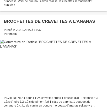
princesse. Voici ce que nous avon réalisé, les recettes seront bientôt
publiées...
BROCHETTES DE CREVETTES A L'ANANAS
Publié le 29/10/2015 à 07:42
Par
nadia
INGREDIENTS ( pour 4 ): 24 crevettes crues 1 gousse d'ail 1 citron vert 3
c.à.s d'huile 1/2 c.à.c de piment fort 1 c.à.c de paprika 1 bouquet de
coriandre 1 c.à.c de cumin en poudre morceaux d'ananas sel, poivre