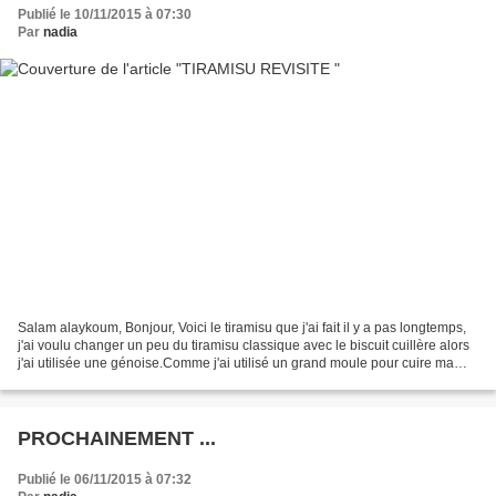
Publié le 10/11/2015 à 07:30
Par
nadia
Salam alaykoum, Bonjour, Voici le tiramisu que j'ai fait il y a pas longtemps,
j'ai voulu changer un peu du tiramisu classique avec le biscuit cuillère alors
j'ai utilisée une génoise.Comme j'ai utilisé un grand moule pour cuire ma
génoise j'en ais fait...
PROCHAINEMENT ...
Publié le 06/11/2015 à 07:32