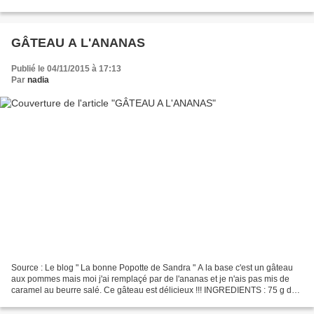
Mélanger les jaunes avec le sucre Incorporer la maïzena,...
GÂTEAU A L'ANANAS
Publié le 04/11/2015 à 17:13
Par
nadia
Source : Le blog " La bonne Popotte de Sandra " A la base c'est un gâteau
aux pommes mais moi j'ai remplaçé par de l'ananas et je n'ais pas mis de
caramel au beurre salé. Ce gâteau est délicieux !!! INGREDIENTS : 75 g de
beurre 150 g de farine 110 g de...