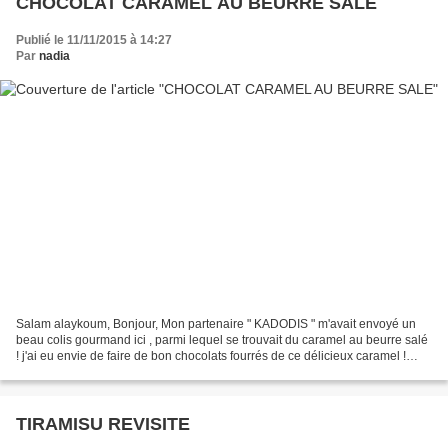
CHOCOLAT CARAMEL AU BEURRE SALE
Publié le 11/11/2015 à 14:27
Par
nadia
Salam alaykoum, Bonjour, Mon partenaire " KADODIS " m'avait envoyé un
beau colis gourmand ici , parmi lequel se trouvait du caramel au beurre salé
! j'ai eu envie de faire de bon chocolats fourrés de ce délicieux caramel !
INGREDIENTS : Du bon chocolat...
TIRAMISU REVISITE