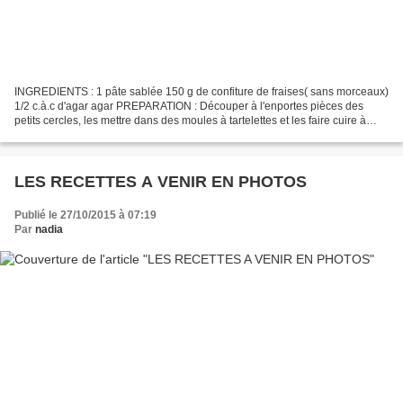
INGREDIENTS : 1 pâte sablée 150 g de confiture de fraises( sans morceaux)
1/2 c.à.c d'agar agar PREPARATION : Découper à l'enportes pièces des
petits cercles, les mettre dans des moules à tartelettes et les faire cuire à
blanc Faire chauffer la confiture...
LES RECETTES A VENIR EN PHOTOS
Publié le 27/10/2015 à 07:19
Par
nadia