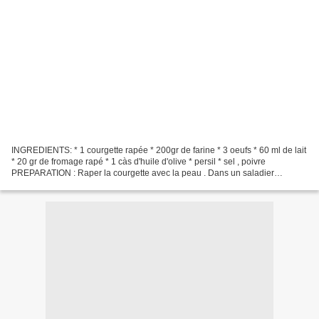
INGREDIENTS: * 1 courgette rapée * 200gr de farine * 3 oeufs * 60 ml de lait
* 20 gr de fromage rapé * 1 càs d'huile d'olive * persil * sel , poivre
PREPARATION : Raper la courgette avec la peau . Dans un saladier
mélanger les oeufs, la farine , le lait...