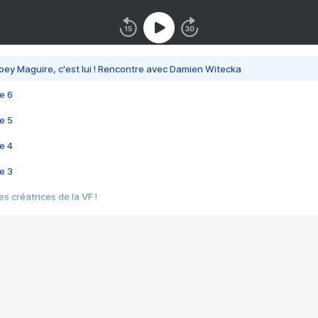
bey Maguire, c'est lui ! Rencontre avec Damien Witecka
e 6
e 5
e 4
e 3
s créatrices de la VF !
e 2
e 1
e Mektoub My Love arrive enfin ! Rencontre avec Shaïn Boumedine et Sal
i : après Toni en famille