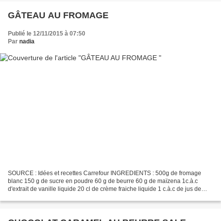
GÂTEAU AU FROMAGE
Publié le 12/11/2015 à 07:50
Par
nadia
SOURCE : Idées et recettes Carrefour INGREDIENTS : 500g de fromage
blanc 150 g de sucre en poudre 60 g de beurre 60 g de maïzena 1c.à.c
d'extrait de vanille liquide 20 cl de crème fraiche liquide 1 c.à.c de jus de
citron ou quelques gouttes d'extrait...