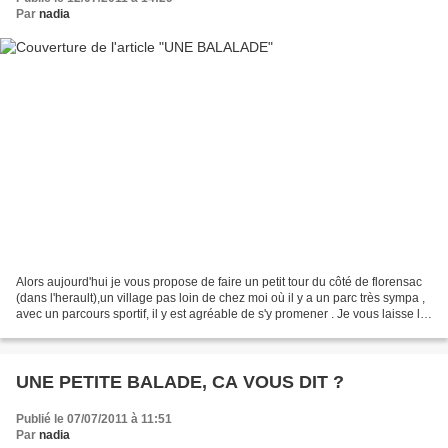
Par
nadia
Alors aujourd'hui je vous propose de faire un petit tour du côté de florensac
(dans l'herault),un village pas loin de chez moi où il y a un parc très sympa ,
avec un parcours sportif, il y est agréable de s'y promener . Je vous laisse le
découvrir en...
UNE PETITE BALADE, CA VOUS DIT ?
Publié le 07/07/2011 à 11:51
Par
nadia