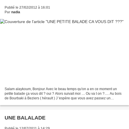
Publié le 27/02/2012 à 16:01
Par
nadia
Salam alaykoum, Bonjour Avec le beau temps qu'on a en ce moment un
petite balade ça vous dit ? oui ? Alors suivait moi .... Ou va t on ?..... Au bois
de Bourbaki à Beziers ( hérault ) J 'espère que vous avez passez un
agréable moment !!!
UNE BALALADE
Publié le 12/07/2011 à 14:29