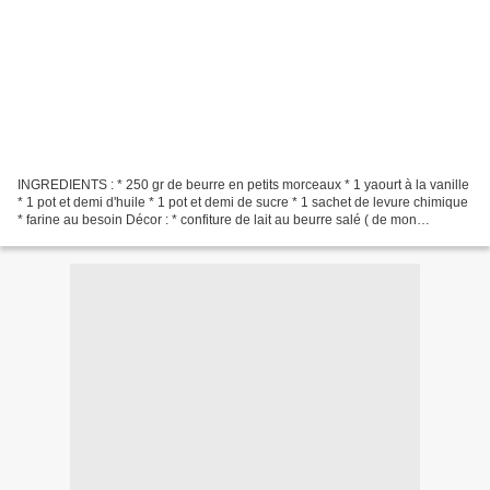
INGREDIENTS : * 250 gr de beurre en petits morceaux * 1 yaourt à la vanille
* 1 pot et demi d'huile * 1 pot et demi de sucre * 1 sachet de levure chimique
* farine au besoin Décor : * confiture de lait au beurre salé ( de mon
partenaire ) * chocolat *...