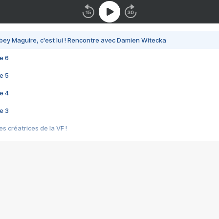
bey Maguire, c'est lui ! Rencontre avec Damien Witecka
e 6
e 5
e 4
e 3
s créatrices de la VF !
e 2
e 1
e Mektoub My Love arrive enfin ! Rencontre avec Shaïn Boumedine et Sal
i : après Toni en famille
elle réalise le bouleversant Dites lui que je l'aime