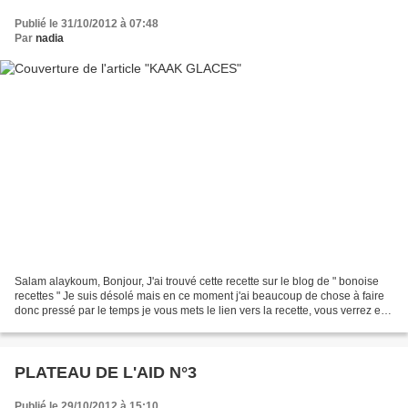
Publié le 31/10/2012 à 07:48
Par
nadia
Salam alaykoum, Bonjour, J'ai trouvé cette recette sur le blog de " bonoise
recettes " Je suis désolé mais en ce moment j'ai beaucoup de chose à faire
donc pressé par le temps je vous mets le lien vers la recette, vous verrez elle
explique tout très bien...
PLATEAU DE L'AID N°3
Publié le 29/10/2012 à 15:10