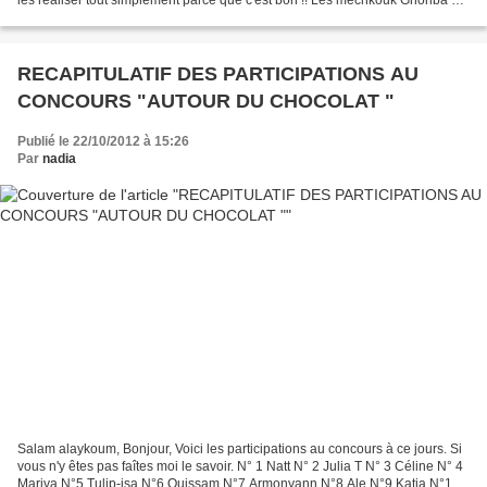
la noix de coco et semoule Makrouts...
RECAPITULATIF DES PARTICIPATIONS AU
CONCOURS "AUTOUR DU CHOCOLAT "
Publié le 22/10/2012 à 15:26
Par
nadia
Salam alaykoum, Bonjour, Voici les participations au concours à ce jours. Si
vous n'y êtes pas faîtes moi le savoir. N° 1 Natt N° 2 Julia T N° 3 Céline N° 4
Mariva N°5 Tulip-isa N°6 Ouissam N°7 Armonyann N°8 Ale N°9 Katia N°10