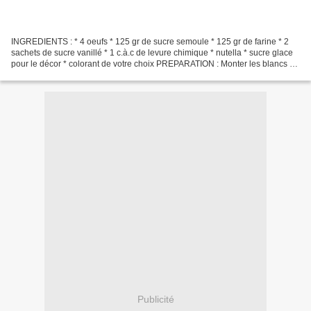
INGREDIENTS : * 4 oeufs * 125 gr de sucre semoule * 125 gr de farine * 2
sachets de sucre vanillé * 1 c.à.c de levure chimique * nutella * sucre glace
pour le décor * colorant de votre choix PREPARATION : Monter les blancs en
neige. Mélanger les jaunes...
Publicité