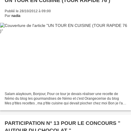
UN TOUR EN CUISINE (TOUR RAPIDE 76 )
Publié le 28/10/2012 à 09:00
Par
nadia
Salam alaykoum, Bonjour, Pour ce tour je devais réaliser une recette de
Némo du blog les gourmandises de Némo et c'est Orangecerise du blog
Mes p'tites recettes , ma p'tite cuisine qui devait piocher chez moi Bon je l'ais
un peu raté, je l'ais oublié...
PARTICIPATION N° 13 POUR LE CONCOURS "
AUTOUR DU CHOCOLAT "