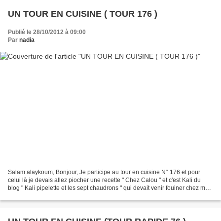
UN TOUR EN CUISINE ( TOUR 176 )
Publié le 28/10/2012 à 09:00
Par
nadia
Salam alaykoum, Bonjour, Je participe au tour en cuisine N° 176 et pour
celui là je devais allez piocher une recette " Chez Calou " et c'est Kali du
blog " Kali pipelette et les sept chaudrons " qui devait venir fouiner chez moi .
Alors sans hésiter j'ai...