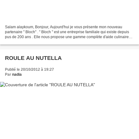
Salam alaykoum, Bonjour, Aujourd'hui je vous présente mon nouveau
partenaire " Bloch" . " Bloch " est une entreprise familiale qui existe depuis
pus de 200 ans . Elle nous propose une gamme complète d'aide culinaire
comme de la fécule, de la crème de...
ROULE AU NUTELLA
Publié le 20/10/2012 à 19:27
Par
nadia