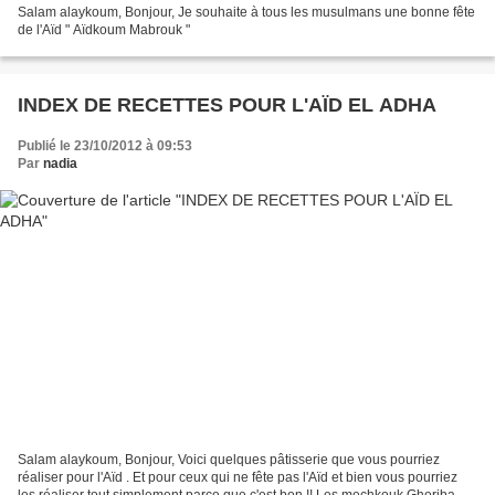
Salam alaykoum, Bonjour, Je souhaite à tous les musulmans une bonne fête
de l'Aïd " Aïdkoum Mabrouk "
INDEX DE RECETTES POUR L'AÏD EL ADHA
Publié le 23/10/2012 à 09:53
Par
nadia
Salam alaykoum, Bonjour, Voici quelques pâtisserie que vous pourriez
réaliser pour l'Aïd . Et pour ceux qui ne fête pas l'Aïd et bien vous pourriez
les réaliser tout simplement parce que c'est bon !! Les mechkouk Ghoriba a