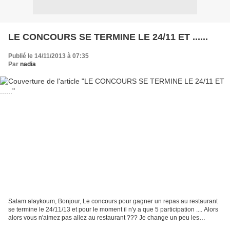
LE CONCOURS SE TERMINE LE 24/11 ET ......
Publié le 14/11/2013 à 07:35
Par
nadia
Salam alaykoum, Bonjour, Le concours pour gagner un repas au restaurant
se termine le 24/11/13 et pour le moment il n'y a que 5 participation .... Alors
alors vous n'aimez pas allez au restaurant ??? Je change un peu les
modalitées du jeu puisque pour...