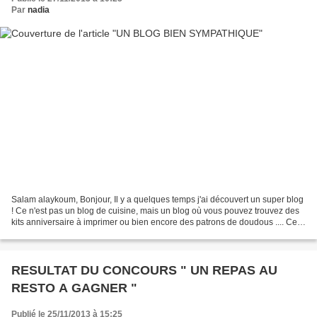
Par
nadia
Salam alaykoum, Bonjour, Il y a quelques temps j'ai découvert un super blog
! Ce n'est pas un blog de cuisine, mais un blog où vous pouvez trouvez des
kits anniversaire à imprimer ou bien encore des patrons de doudous .... Ce
blog se nomme 1et 2 et 3...
RESULTAT DU CONCOURS " UN REPAS AU
RESTO A GAGNER "
Publié le 25/11/2013 à 15:25