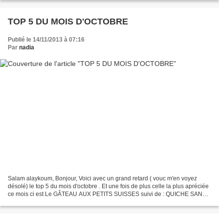
TOP 5 DU MOIS D'OCTOBRE
Publié le 14/11/2013 à 07:16
Par
nadia
Salam alaykoum, Bonjour, Voici avec un grand retard ( vouc m'en voyez
désolé) le top 5 du mois d'octobre . Et une fois de plus celle la plus apréciée
ce mois ci est Le GÂTEAU AUX PETITS SUISSES suivi de : QUICHE SANS
PÂTE RECETTE " TUPPERWARE" GÂTEAU...