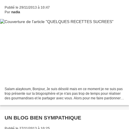
Publié le 29/11/2013 à 10:47
Par
nadia
Salam alaykoum, Bonjour, Je suis désolé mais en ce moment je ne suis pas
trop présente sur la blogosphère et je n'ais pas trop de temps pour réaliser
des gourmandises et le partager avec vous. Alors pour me faire pardonner
Je vous propose quelques unes...
UN BLOG BIEN SYMPATHIQUE
Publié le 27/11/2013 à 10:25