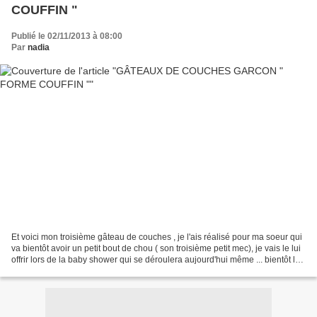
COUFFIN "
Publié le 02/11/2013 à 08:00
Par
nadia
Et voici mon troisième gâteau de couches , je l'ais réalisé pour ma soeur qui
va bientôt avoir un petit bout de chou ( son troisième petit mec), je vais le lui
offrir lors de la baby shower qui se déroulera aujourd'hui même ... bientôt les
photos et les...