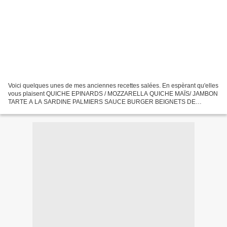
Voici quelques unes de mes anciennes recettes salées. En espèrant qu'elles
vous plaisent QUICHE EPINARDS / MOZZARELLA QUICHE MAÏS/ JAMBON
TARTE A LA SARDINE PALMIERS SAUCE BURGER BEIGNETS DE
LEGUMES CROZETS AU POISSON ET FRUITS DE MER CROQUETTE DE
RIZ...