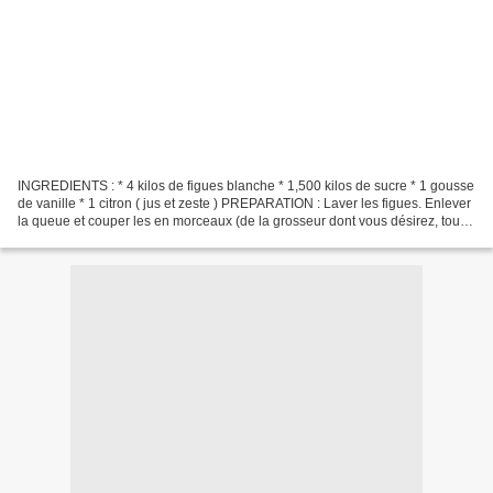
INGREDIENTS : * 4 kilos de figues blanche * 1,500 kilos de sucre * 1 gousse
de vanille * 1 citron ( jus et zeste ) PREPARATION : Laver les figues. Enlever
la queue et couper les en morceaux (de la grosseur dont vous désirez, tout
dépends si vous voulez...