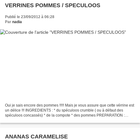
VERRINES POMMES / SPECULOOS
Publié le 23/09/2012 à 06:28
Par
nadia
Oui je sais encore des pommes !!!!! Mais je vous assure que cette vérrine est
un délice !!! INGREDIENTS : * du spéculoos crumble ( ou à défaut des
spéculoos concassés) * de la compote * des pommes PREPARATION :
Pelez et coupez vos pommes en dés. Les faire...
ANANAS CARAMELISE