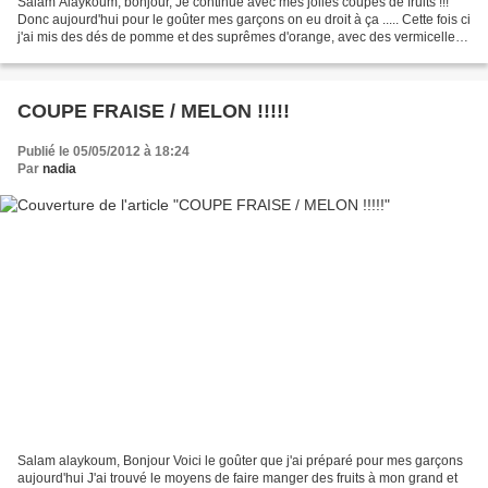
Salam Alaykoum, bonjour, Je continue avec mes jolies coupes de fruits !!!
Donc aujourd'hui pour le goûter mes garçons on eu droit à ça ..... Cette fois ci
j'ai mis des dés de pomme et des suprêmes d'orange, avec des vermicelles
chocolat et des vermicelles...
COUPE FRAISE / MELON !!!!!
Publié le 05/05/2012 à 18:24
Par
nadia
Salam alaykoum, Bonjour Voici le goûter que j'ai préparé pour mes garçons
aujourd'hui J'ai trouvé le moyens de faire manger des fruits à mon grand et