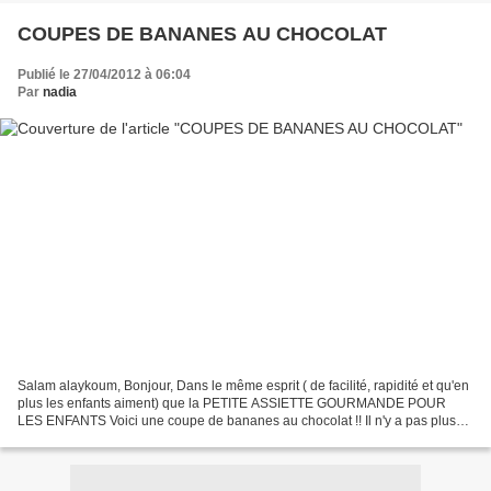
COUPES DE BANANES AU CHOCOLAT
Publié le 27/04/2012 à 06:04
Par
nadia
Salam alaykoum, Bonjour, Dans le même esprit ( de facilité, rapidité et qu'en
plus les enfants aiment) que la PETITE ASSIETTE GOURMANDE POUR
LES ENFANTS Voici une coupe de bananes au chocolat !! Il n'y a pas plus
simple à faire.... Quelques rondelles...