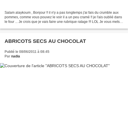
Salam alaykoum , Bonjour !! il n'y a pas longtemps j'ai fais du crumble aux
pommes, comme vous pouvez le voir il a un peu cramé !! je l'ais oublié dans
le four ... Je crois que je vais faire une rubrique ratage !!! LOL Je vous mets la
photo , la recette...
ABRICOTS SECS AU CHOCOLAT
Publié le 08/06/2011 à 08:45
Par
nadia