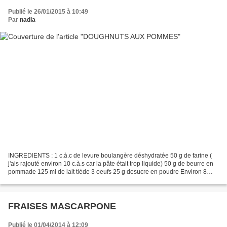
Publié le 26/01/2015 à 10:49
Par
nadia
INGREDIENTS : 1 c.à.c de levure boulangère déshydratée 50 g de farine (
j'ais rajouté environ 10 c.à.s car la pâte était trop liquide) 50 g de beurre en
pommade 125 ml de lait tiède 3 oeufs 25 g desucre en poudre Environ 8
pommes huile végétale pour la...
FRAISES MASCARPONE
Publié le 01/04/2014 à 12:09