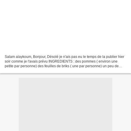
Salam alaykoum, Bonjour, Désolé je n'ais pas eu le temps de la publier hier
soir comme je l'avais prévu INGREDIENTS : des pommes ( environ une
petite par personne) des feuilles de briks ( une par personne) un peu de
beurre un peu de sucre du caramel au...