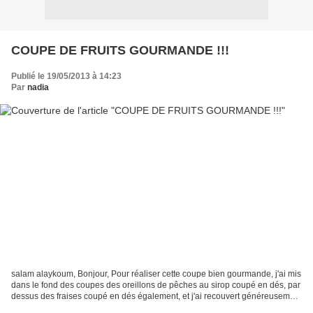
COUPE DE FRUITS GOURMANDE !!!
Publié le 19/05/2013 à 14:23
Par
nadia
salam alaykoum, Bonjour, Pour réaliser cette coupe bien gourmande, j'ai mis
dans le fond des coupes des oreillons de pêches au sirop coupé en dés, par
dessus des fraises coupé en dés également, et j'ai recouvert généreusement
de crème chantilly maison...