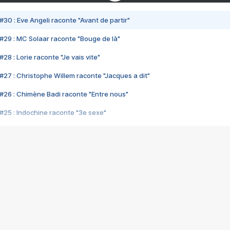
#30 : Eve Angeli raconte "Avant de partir"
#29 : MC Solaar raconte "Bouge de là"
28 : Lorie raconte "Je vais vite"
#27 : Christophe Willem raconte "Jacques a dit"
#26 : Chimène Badi raconte "Entre nous"
#25 : Indochine raconte "3e sexe"
#24 : Zaho raconte "C'est chelou"
#23 : Patrick Bruel raconte "Au café des délices"
#22 : Kyo raconte "Le chemin"
#21 : Nolwenn Leroy raconte "Cassé"
#20 : Patrick Hernandez raconte "Born to be alive"
#19 : Lorie raconte "Près de moi"