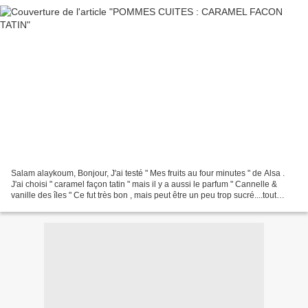
Salam alaykoum, Bonjour, J'ai testé " Mes fruits au four minutes " de Alsa .
J'ai choisi " caramel façon tatin " mais il y a aussi le parfum " Cannelle &
vanille des îles " Ce fut très bon , mais peut être un peu trop sucré....tout
dépends les goûts de...