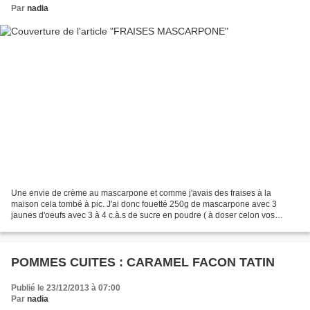
Par
nadia
Une envie de crème au mascarpone et comme j'avais des fraises à la
maison cela tombé à pic. J'ai donc fouetté 250g de mascarpone avec 3
jaunes d'oeufs avec 3 à 4 c.à.s de sucre en poudre ( à doser celon vos
goûts) J'y ais ensuite incorporé 3 blancs monté...
POMMES CUITES : CARAMEL FACON TATIN
Publié le 23/12/2013 à 07:00
Par
nadia