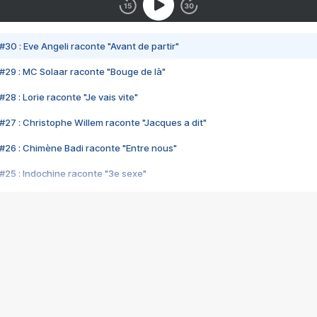
#30 : Eve Angeli raconte "Avant de partir"
#29 : MC Solaar raconte "Bouge de là"
28 : Lorie raconte "Je vais vite"
#27 : Christophe Willem raconte "Jacques a dit"
#26 : Chimène Badi raconte "Entre nous"
#25 : Indochine raconte "3e sexe"
#24 : Zaho raconte "C'est chelou"
#23 : Patrick Bruel raconte "Au café des délices"
#22 : Kyo raconte "Le chemin"
#21 : Nolwenn Leroy raconte "Cassé"
#20 : Patrick Hernandez raconte "Born to be alive"