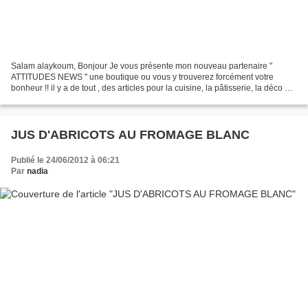
Salam alaykoum, Bonjour Je vous présente mon nouveau partenaire "
ATTITUDES NEWS " une boutique ou vous y trouverez forcément votre
bonheur !! il y a de tout , des articles pour la cuisine, la pâtisserie, la déco et
même pour les enfants !! je vous le...
JUS D'ABRICOTS AU FROMAGE BLANC
Publié le 24/06/2012 à 06:21
Par
nadia