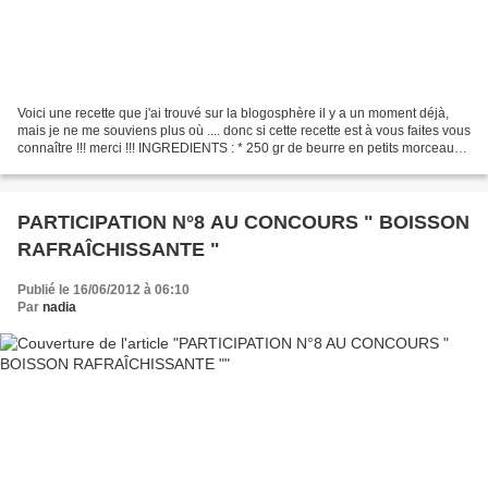
Voici une recette que j'ai trouvé sur la blogosphère il y a un moment déjà,
mais je ne me souviens plus où .... donc si cette recette est à vous faites vous
connaître !!! merci !!! INGREDIENTS : * 250 gr de beurre en petits morceaux *
1 yaourt à la vanille...
PARTICIPATION N°8 AU CONCOURS " BOISSON
RAFRAÎCHISSANTE "
Publié le 16/06/2012 à 06:10
Par
nadia