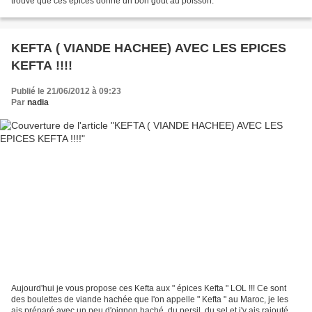
trouve que ces épices donne un bon goût au poisson.
KEFTA ( VIANDE HACHEE) AVEC LES EPICES
KEFTA !!!!
Publié le 21/06/2012 à 09:23
Par
nadia
Aujourd'hui je vous propose ces Kefta aux " épices Kefta " LOL !!! Ce sont
des boulettes de viande hachée que l'on appelle " Kefta " au Maroc, je les
ais préparé avec un peu d'oignon haché, du persil ,du sel et j'y ais rajouté