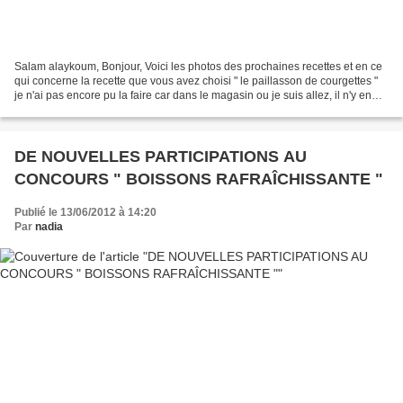
Salam alaykoum, Bonjour, Voici les photos des prochaines recettes et en ce
qui concerne la recette que vous avez choisi " le paillasson de courgettes "
je n'ai pas encore pu la faire car dans le magasin ou je suis allez, il n'y en
avait pas (cela m'a...
DE NOUVELLES PARTICIPATIONS AU
CONCOURS " BOISSONS RAFRAÎCHISSANTE "
Publié le 13/06/2012 à 14:20
Par
nadia