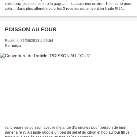
vais donc les tester et élire le gagnant !! Laissez moi environ 1 semaine pour
cela ... Sans plus attendre voici les 3 recettes qui arrivent en finale !!! 1/
Sandrine avec sa...
POISSON AU FOUR
Publié le 21/06/2012 à 09:54
Par
nadia
j'ai préparé ce poisson avec le mélange d'aromates pour poisson de mon
partenaire j'y ais juste rajouté un peu de sel et du citron et hop au four !!!! Je