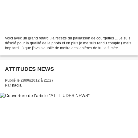
Voici avec un grand retard , la recette du paillasson de courgettes ... Je suis
désolé pour la qualité de la photo et en plus je me suis rendu compte ( mais
trop tard ...) que j'avais oublié de mettre des lanières de truite fumée
dessus... Pour 4 pers:...
ATTITUDES NEWS
Publié le 28/06/2012 à 21:27
Par
nadia