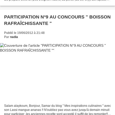
des épices " Kefta" de mon...
PARTICIPATION N°9 AU CONCOURS " BOISSON
RAFRAÎCHISSANTE "
Publié le 19/06/2012 à 21:48
Par
nadia
Salam alaykoum, Bonjour, Samar du blog " Mes inspirations culinaires " avec
son Lassi mangue ananas !! N'oubliez pas vous avez jusqu'à demain minuit
pour participer ,les anciennes recette sont accepté il suffit de les remonter!!