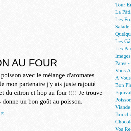
Tour E
La Pâti
Les Fru
Salade
Quelque
Les Gâ
Les Pa
Images
ON AU FOUR
Pates - 
Vous A
e poisson avec le mélange d'aromates
A Vous
e mon partenaire j'y ais juste rajouté
Bon Pl
et du citron et hop au four !!!! Je trouve
Equival
Poisso
s donne un bon goût au poisson.
Viande
TE
Brioch
Chocol
Vos Re