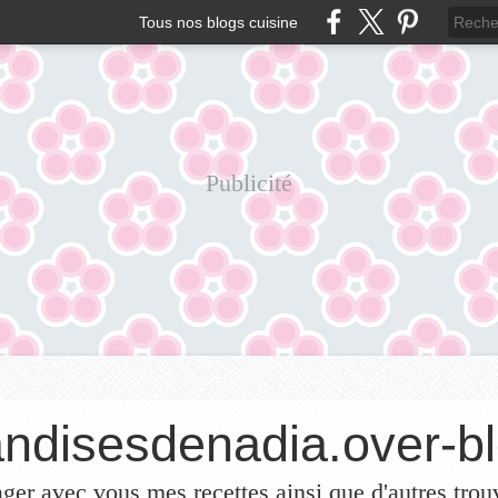
Tous nos blogs cuisine
Publicité
ndisesdenadia.over-bl
ager avec vous mes recettes ainsi que d'autres trou