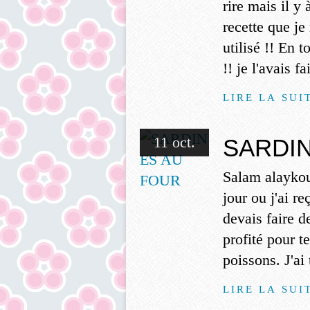
rire mais il y
recette que je
utilisé !! En 
!! je l'avais f
LIRE LA SUI
11 oct.
SARDI
Salam alaykou
jour ou j'ai r
devais faire d
profité pour t
poissons. J'ai
LIRE LA SUI