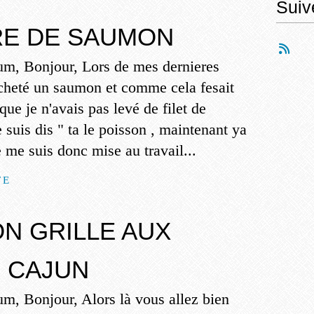
Suiv
RE DE SAUMON
m, Bonjour, Lors de mes dernieres
 acheté un saumon et comme cela fesait
que je n'avais pas levé de filet de
 suis dis " ta le poisson , maintenant ya
je me suis donc mise au travail...
TE
N GRILLE AUX
S CAJUN
m, Bonjour, Alors là vous allez bien