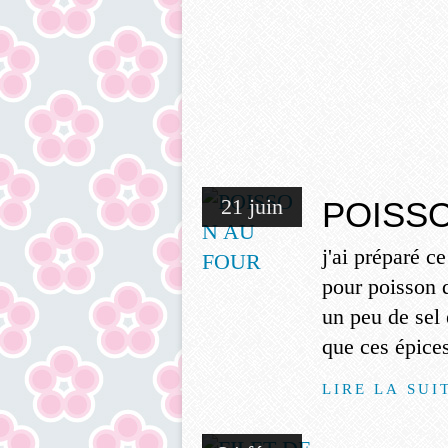
21 juin
POISS
j'ai préparé c
pour poisson d
un peu de sel 
que ces épice
LIRE LA SUI