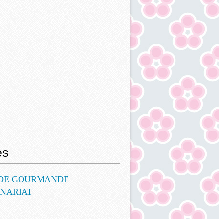
es
DE GOURMANDE
ENARIAT