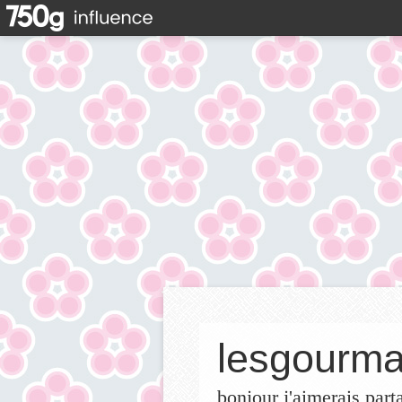
lesgourma
bonjour j'aimerais part