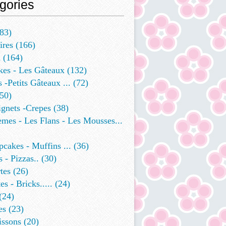
gories
83)
ires
(166)
a
(164)
kes - Les Gâteaux
(132)
s -petits Gâteaux ...
(72)
50)
ignets -crepes
(38)
mes - Les Flans - Les Mousses...
cakes - Muffins ...
(36)
 - Pizzas..
(30)
tes
(26)
es - Bricks.....
(24)
(24)
es
(23)
issons
(20)