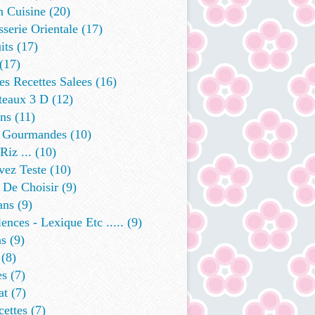
n Cuisine
(20)
sserie Orientale
(17)
its
(17)
(17)
s Recettes Salees
(16)
teaux 3 D
(12)
ins
(11)
 Gourmandes
(10)
Riz ...
(10)
vez Teste
(10)
 De Choisir
(9)
ans
(9)
ences - Lexique Etc .....
(9)
ns
(9)
(8)
es
(7)
at
(7)
cettes
(7)