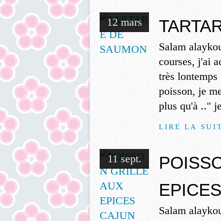
12 mars
TARTA
Salam alaykou
courses, j'ai
très lontemps 
poisson, je me
plus qu'à .." 
LIRE LA SUI
11 sept.
POISSO
EPICE
Salam alaykou