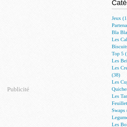
Caté
Jeux
(1
Partena
Bla Bl
Les Ca
Biscuit
Top 5
(
Les Be
Les Cre
(38)
Les Cup
Publicité
Quiches
Les Tar
Feuillet
Swaps
Legum
Les Bo