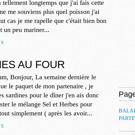
 à tellement longtemps que j'ai fais cette
 ne me souviens plus quel poisson j'ai
tout cas je me rapelle que c'était bien bon
ait un peu mariner...
TE
NES AU FOUR
m, Bonjour, La semaine dernière le
eçue le paquet de mon partenaire , je
Pag
es sardines pour le dîner j'en ais donc
ester le mélange Sel et Herbes pour
BALA
 tout simplement ( après les avoir...
PART
TE