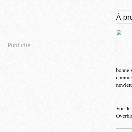
À pr
Publicité
bonne v
comment
newlett
Voir le
Overbl