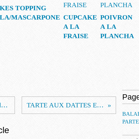
KES TOPPING
LA/MASCARPONE
CUPCAKE
POIVRON
A LA
A LA
FRAISE
PLANCHA
Pag
MAGDALENAS ( madeleines espagnoles )
TARTE AUX DATTES ET AUX AMANDES
BALA
PART
cle