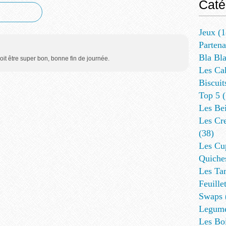
Caté
Jeux
(1
Partena
Bla Bl
it être super bon, bonne fin de journée.
Les Ca
Biscuit
Top 5
(
Les Be
Les Cre
(38)
Les Cup
Quiches
Les Tar
Feuillet
Swaps
Legum
Les Bo