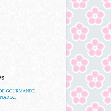
es
DE GOURMANDE
ENARIAT