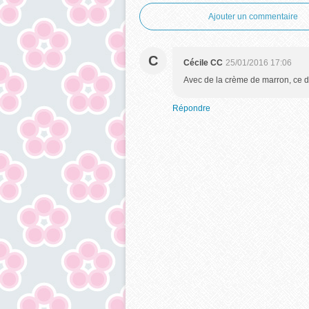
Ajouter un commentaire
C
Cécile CC
25/01/2016 17:06
Avec de la crème de marron, ce do
Répondre