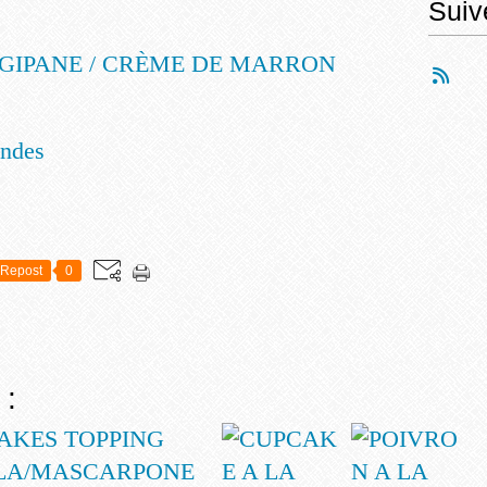
Suiv
ndes
Repost
0
 :