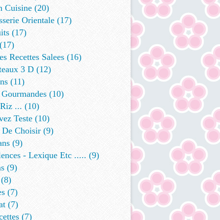
n Cuisine
(20)
sserie Orientale
(17)
its
(17)
(17)
s Recettes Salees
(16)
teaux 3 D
(12)
ins
(11)
 Gourmandes
(10)
Riz ...
(10)
vez Teste
(10)
 De Choisir
(9)
ans
(9)
ences - Lexique Etc .....
(9)
ns
(9)
(8)
es
(7)
at
(7)
cettes
(7)