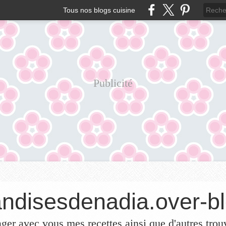
Tous nos blogs cuisine
Publicité
ndisesdenadia.over-bl
ager avec vous mes recettes ainsi que d'autres trou