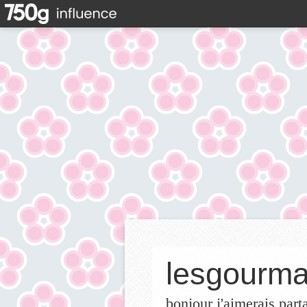
lesgourma
bonjour j'aimerais part