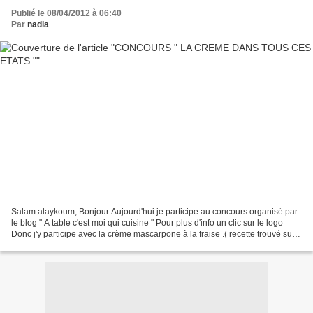
Publié le 08/04/2012 à 06:40
Par
nadia
Salam alaykoum, Bonjour Aujourd'hui je participe au concours organisé par
le blog " A table c'est moi qui cuisine " Pour plus d'info un clic sur le logo
Donc j'y participe avec la crème mascarpone à la fraise .( recette trouvé sur
le blog " les zazaneries...