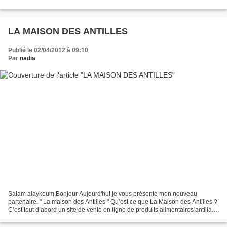
30 g de beurre et du sucre...
LA MAISON DES ANTILLES
Publié le 02/04/2012 à 09:10
Par
nadia
Salam alaykoum,Bonjour Aujourd'hui je vous présente mon nouveau
partenaire. " La maison des Antilles " Qu’est ce que La Maison des Antilles ?
C’est tout d’abord un site de vente en ligne de produits alimentaires antillais.
Il n’est pas évident de trouver...