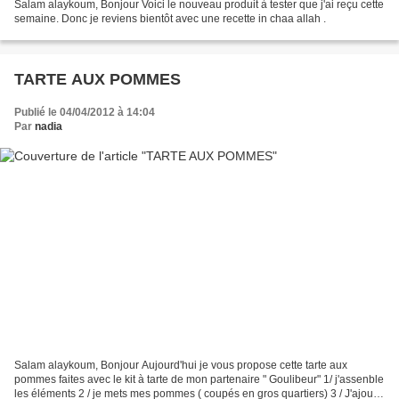
Salam alaykoum, Bonjour Voici le nouveau produit à tester que j'ai reçu cette
semaine. Donc je reviens bientôt avec une recette in chaa allah .
TARTE AUX POMMES
Publié le 04/04/2012 à 14:04
Par
nadia
Salam alaykoum, Bonjour Aujourd'hui je vous propose cette tarte aux
pommes faites avec le kit à tarte de mon partenaire " Goulibeur" 1/ j'assenble
les éléments 2 / je mets mes pommes ( coupés en gros quartiers) 3 / J'ajoute