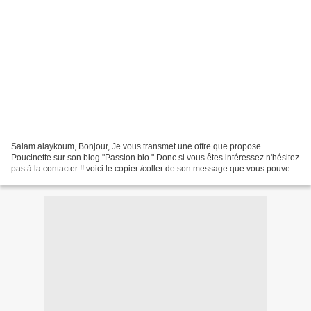
Salam alaykoum, Bonjour, Je vous transmet une offre que propose
Poucinette sur son blog "Passion bio " Donc si vous êtes intéressez n'hésitez
pas à la contacter !! voici le copier /coller de son message que vous pouvez
retrouver ici Une offre surprenante...