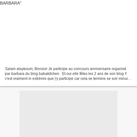
Salam alaykoum, Bonsoir Je participe au concours anniversaire organisé
par barbara du blog babakitchen . Et oui elle fêtes les 2 ans de son blog !!
c'est vraiment in extrémis que j'y participe car cela se termine se soir minuit
!!! j'ai choisi le gâteau...