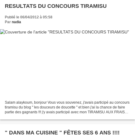
RESULTATS DU CONCOURS TIRAMISU
Publié le 06/04/2012 à 05:58
Par
nadia
Salam alaykoum, bonjour Vous vous souvenez, j'avais participé au concours
tiramisu du blog " les douceurs de doucette " et bien j'ai la chance de faire
partie des gagnants !!! j'y avais participé avec mon TIRAMISU AUX FRAISES
Merci florence !!!
" DANS MA CUISINE " FÊTES SES 6 ANS !!!!