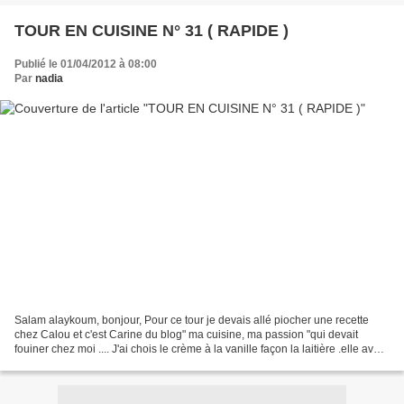
TOUR EN CUISINE N° 31 ( RAPIDE )
Publié le 01/04/2012 à 08:00
Par
nadia
Salam alaykoum, bonjour, Pour ce tour je devais allé piocher une recette
chez Calou et c'est Carine du blog" ma cuisine, ma passion "qui devait
fouiner chez moi .... J'ai chois le crème à la vanille façon la laitière .elle avait
trouvé la recette chez...