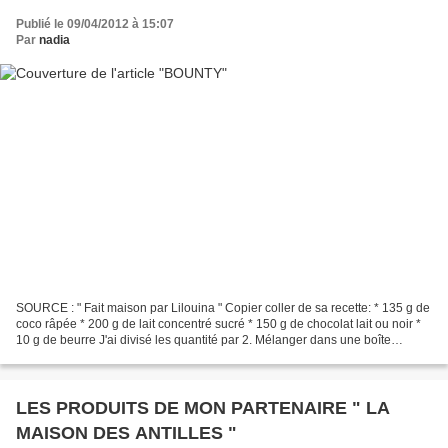
Publié le 09/04/2012 à 15:07
Par
nadia
SOURCE : " Fait maison par Lilouina " Copier coller de sa recette: * 135 g de
coco râpée * 200 g de lait concentré sucré * 150 g de chocolat lait ou noir *
10 g de beurre J'ai divisé les quantité par 2. Mélanger dans une boîte
hermétique avec une cuillère...
LES PRODUITS DE MON PARTENAIRE " LA
MAISON DES ANTILLES "