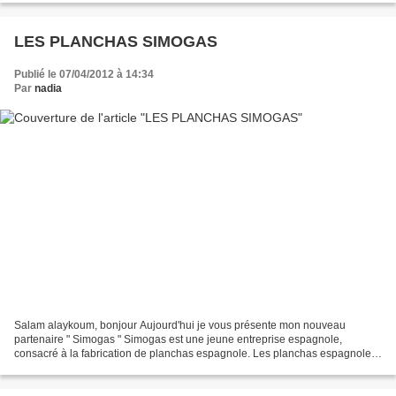
LES PLANCHAS SIMOGAS
Publié le 07/04/2012 à 14:34
Par
nadia
Salam alaykoum, bonjour Aujourd'hui je vous présente mon nouveau
partenaire " Simogas " Simogas est une jeune entreprise espagnole,
consacré à la fabrication de planchas espagnole. Les planchas espagnoles
Simogas sont conçues pour un usage domestique...