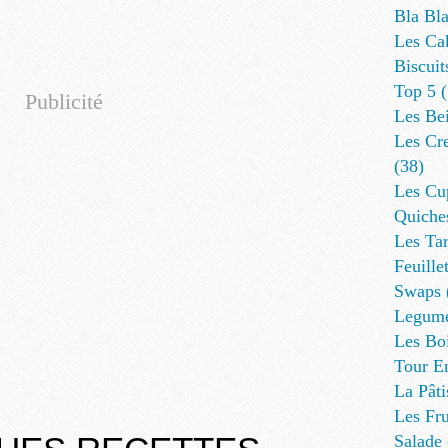
Bla Bl
Les Ca
Biscuit
Top 5
(
Publicité
Les Be
Les Cre
(38)
Les Cup
Quiches
Les Tar
Feuillet
Swaps
Legum
Les Bo
Tour E
La Pâti
Les Fru
Salade