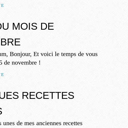
TE
DU MOIS DE
BRE
m, Bonjour, Et voici le temps de vous
 5 de novembre !
TE
UES RECETTES
S
s unes de mes anciennes recettes