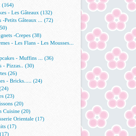
a
(164)
kes - Les Gâteaux
(132)
s -petits Gâteaux ...
(72)
50)
ignets -crepes
(38)
mes - Les Flans - Les Mousses...
cakes - Muffins ...
(36)
 - Pizzas..
(30)
tes
(26)
es - Bricks.....
(24)
(24)
es
(23)
issons
(20)
n Cuisine
(20)
sserie Orientale
(17)
its
(17)
(17)