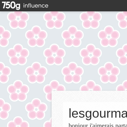
lesgourma
bonjour j'aimerais part