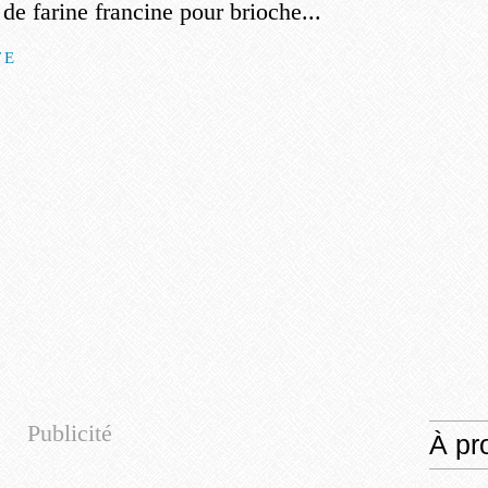
de farine francine pour brioche...
TE
Publicité
À pr