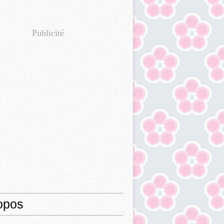
Publicité
opos