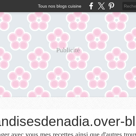
Tous nos blogs cuisine
Publicité
ndisesdenadia.over-bl
ager avec vous mes recettes ainsi que d'autres trou