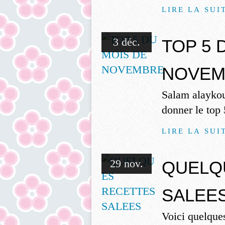
LIRE LA SUI
3 déc.
TOP 5 
NOVEM
Salam alaykou
donner le top
LIRE LA SUI
29 nov.
QUELQ
SALEE
Voici quelque