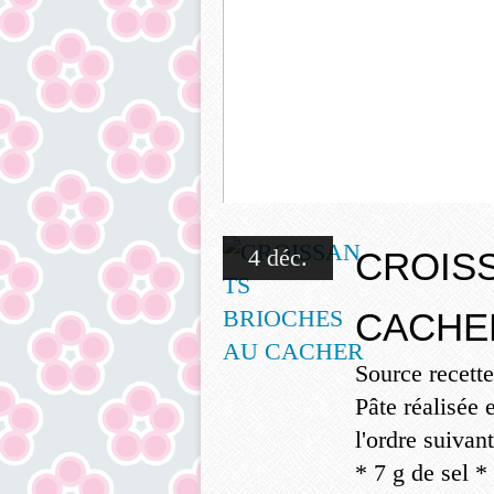
CUPCAKES TOPPING
4 déc.
CROIS
CACHE
Source recett
Pâte réalisée
l'ordre suivan
* 7 g de sel *