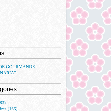
es
DE GOURMANDE
ENARIAT
gories
83)
ires
(166)