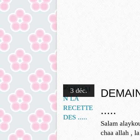
3 déc.
DEMAIN
.....
Salam alaykou
chaa allah , la