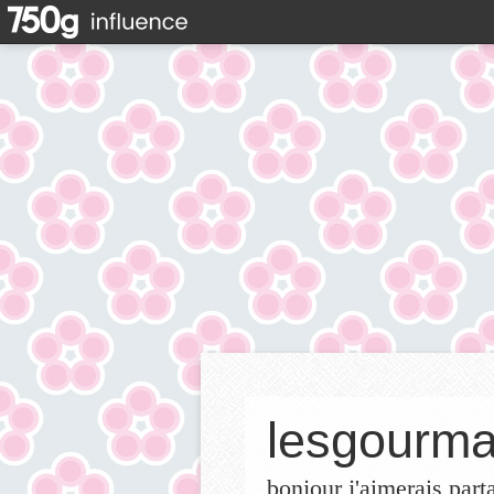
lesgourma
bonjour j'aimerais part