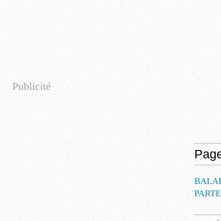
Publicité
Pag
BALA
PART