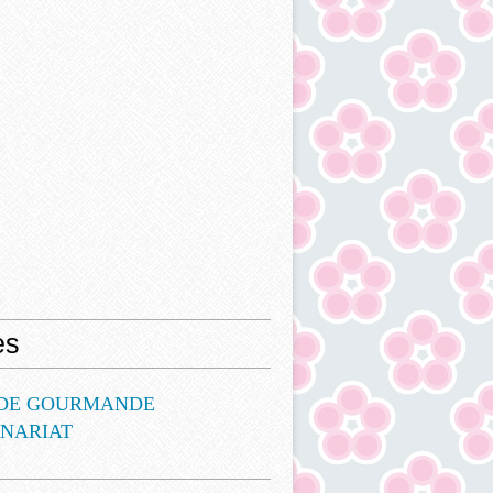
es
DE GOURMANDE
ENARIAT