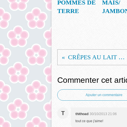
POMMES DE
MAÏS/
TERRE
JAMBO
CRÊPES AU LAIT DE COCO N°2
Commenter cet arti
Ajouter un commentaire
T
thithoad
30/10/2013 21:06
tout ce que j'aime!