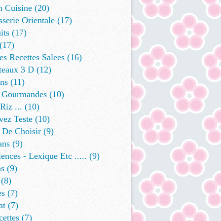
n Cuisine
(20)
sserie Orientale
(17)
its
(17)
(17)
s Recettes Salees
(16)
teaux 3 D
(12)
ins
(11)
 Gourmandes
(10)
Riz ...
(10)
vez Teste
(10)
 De Choisir
(9)
ans
(9)
ences - Lexique Etc .....
(9)
ns
(9)
(8)
es
(7)
at
(7)
cettes
(7)