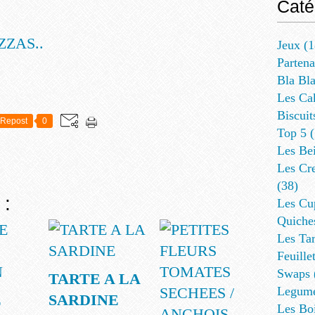
Caté
ZZAS..
Jeux
(1
Partena
Bla Bl
Les Ca
Biscuit
Repost
0
Top 5
(
Les Be
Les Cre
(38)
 :
Les Cup
Quiches
Les Tar
Feuillet
Swaps
TARTE A LA
Legum
E
SARDINE
Les Bo