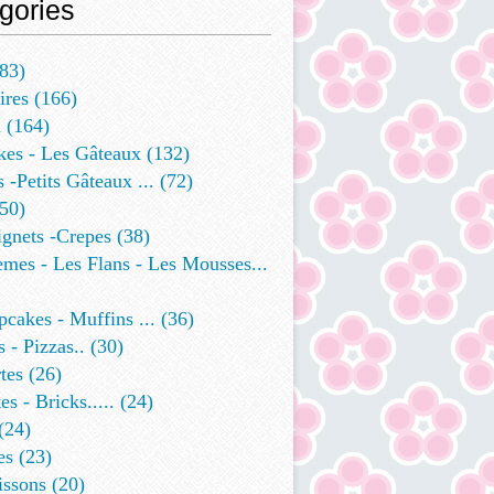
gories
83)
ires
(166)
a
(164)
kes - Les Gâteaux
(132)
s -petits Gâteaux ...
(72)
50)
ignets -crepes
(38)
mes - Les Flans - Les Mousses...
cakes - Muffins ...
(36)
 - Pizzas..
(30)
tes
(26)
es - Bricks.....
(24)
(24)
es
(23)
issons
(20)