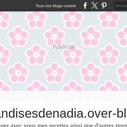
Tous nos blogs cuisine
Publicité
ndisesdenadia.over-bl
ager avec vous mes recettes ainsi que d'autres trou