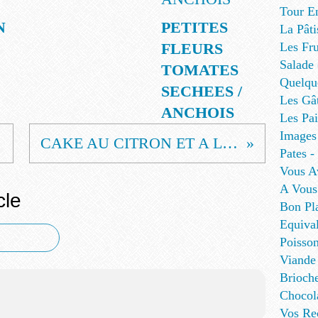
Tour E
N
PETITES
La Pâti
FLEURS
Les Fru
Salade
TOMATES
Quelque
SECHEES /
Les Gâ
ANCHOIS
Les Pa
Images
CAKE AU CITRON ET A L'HUILE D'OLIVE
Pates - 
Vous A
A Vous
cle
Bon Pl
Equival
Poisso
Viande
Brioch
Chocol
Vos Re