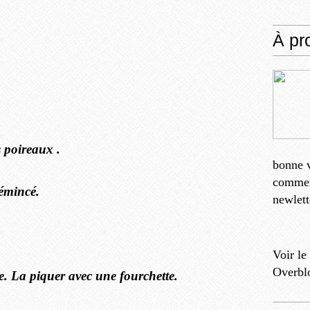
À pr
s poireaux .
bonne v
comment
 émincé.
newlett
Voir le
Overbl
. La piquer avec une fourchette.