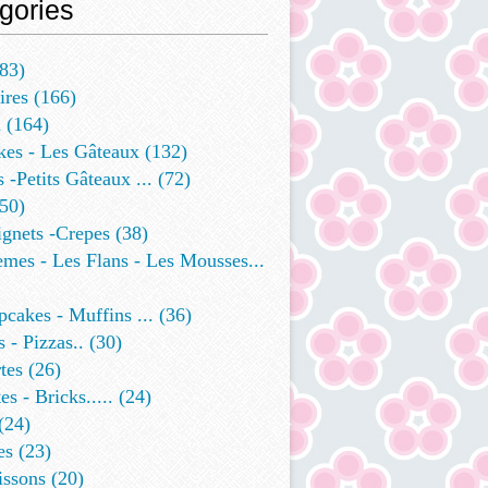
gories
83)
ires
(166)
a
(164)
kes - Les Gâteaux
(132)
s -petits Gâteaux ...
(72)
50)
ignets -crepes
(38)
mes - Les Flans - Les Mousses...
cakes - Muffins ...
(36)
 - Pizzas..
(30)
tes
(26)
es - Bricks.....
(24)
(24)
es
(23)
issons
(20)