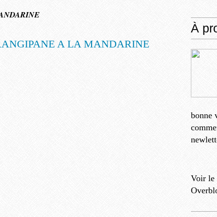
MANDARINE
À pr
bonne v
comment
newlett
Voir le
Overbl