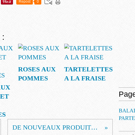
Repost
0
 :
ROSES AUX
TARTELETTES
POMMES
A LA FRAISE
AUX
Pag
 ET
BALA
ES
PART
DE NOUVEAUX PRODUITS DANS MA CUISINE