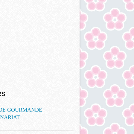
es
DE GOURMANDE
ENARIAT