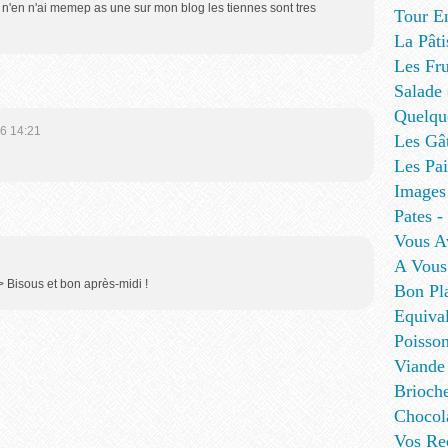
 n'en n'ai memep as une sur mon blog les tiennes sont tres
Tour E
La Pâti
Les Fru
Salade
Quelque
6 14:21
Les Gâ
Les Pa
Images
Pates - 
Vous A
A Vous
> Bisous et bon après-midi !
Bon Pl
Equival
Poisso
Viande
Brioch
Chocol
Vos Re