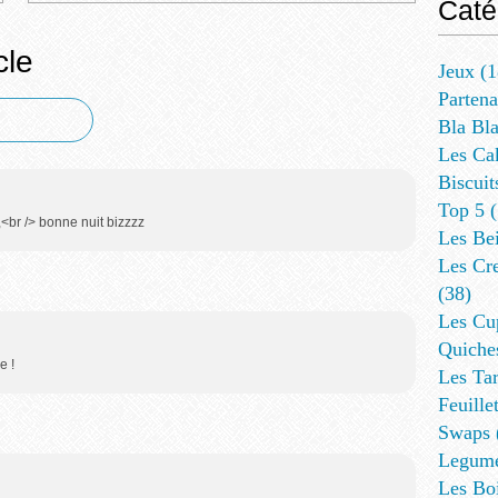
Caté
cle
Jeux
(1
Partena
Bla Bl
Les Ca
Biscuit
Top 5
(
,<br /> bonne nuit bizzzz
Les Be
Les Cre
(38)
Les Cup
Quiches
e !
Les Tar
Feuillet
Swaps
Legum
Les Bo