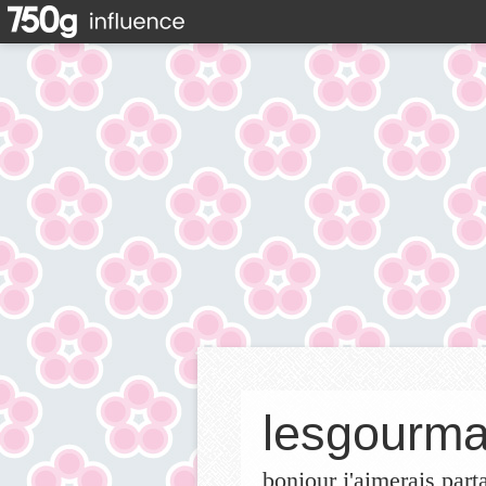
lesgourma
bonjour j'aimerais part