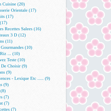
n Cuisine
(20)
sserie Orientale
(17)
its
(17)
(17)
s Recettes Salees
(16)
teaux 3 D
(12)
ins
(11)
 Gourmandes
(10)
Riz ...
(10)
vez Teste
(10)
 De Choisir
(9)
ans
(9)
ences - Lexique Etc .....
(9)
ns
(9)
(8)
es
(7)
at
(7)
cettes
(7)