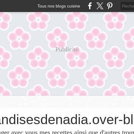
Tous nos blogs cuisine
Publicité
ndisesdenadia.over-bl
ager avec vous mes recettes ainsi que d'autres trou