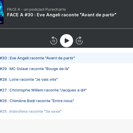
FACE A - un podcast Purecharts
FACE A #30 : Eve Angeli raconte "Avant de partir"
#30 : Eve Angeli raconte "Avant de partir"
#29 : MC Solaar raconte "Bouge de là"
28 : Lorie raconte "Je vais vite"
#27 : Christophe Willem raconte "Jacques a dit"
#26 : Chimène Badi raconte "Entre nous"
#25 : Indochine raconte "3e sexe"
#24 : Zaho raconte "C'est chelou"
#23 : Patrick Bruel raconte "Au café des délices"