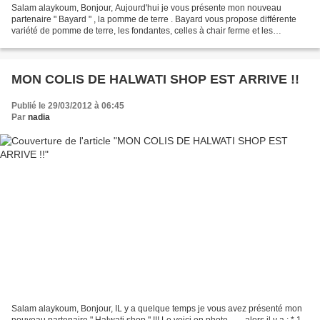
Salam alaykoum, Bonjour, Aujourd'hui je vous présente mon nouveau
partenaire " Bayard " , la pomme de terre . Bayard vous propose différente
variété de pomme de terre, les fondantes, celles à chair ferme et les
spéciales . Vous pouvais y trouver l'Opaline...
MON COLIS DE HALWATI SHOP EST ARRIVE !!
Publié le 29/03/2012 à 06:45
Par
nadia
Salam alaykoum, Bonjour, IL y a quelque temps je vous avez présenté mon
nouveau partenaire " Halwati shop " !!! Le voici en photo ...... alors il y a : * 1