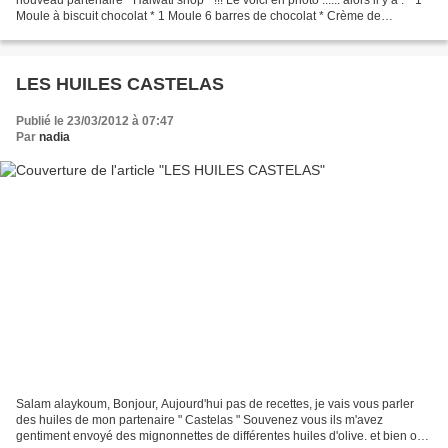
Moule à biscuit chocolat * 1 Moule 6 barres de chocolat * Crème de
frourrage " cappuccino " * 1...
LES HUILES CASTELAS
Publié le 23/03/2012 à 07:47
Par
nadia
Salam alaykoum, Bonjour, Aujourd'hui pas de recettes, je vais vous parler
des huiles de mon partenaire " Castelas " Souvenez vous ils m'avez
gentiment envoyé des mignonnettes de différentes huiles d'olive. et bien on