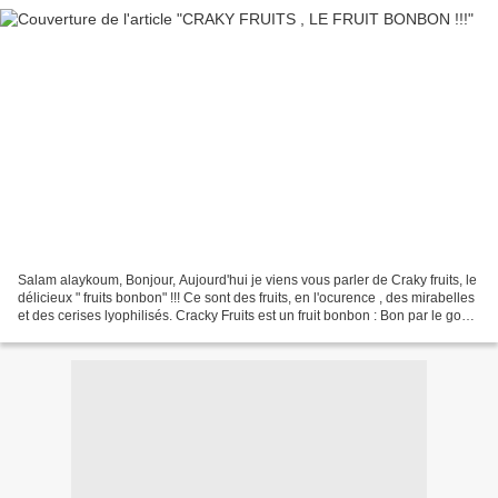
Salam alaykoum, Bonjour, Aujourd'hui je viens vous parler de Craky fruits, le
délicieux " fruits bonbon" !!! Ce sont des fruits, en l'ocurence , des mirabelles
et des cerises lyophilisés. Cracky Fruits est un fruit bonbon : Bon par le goût,
bon pour la...