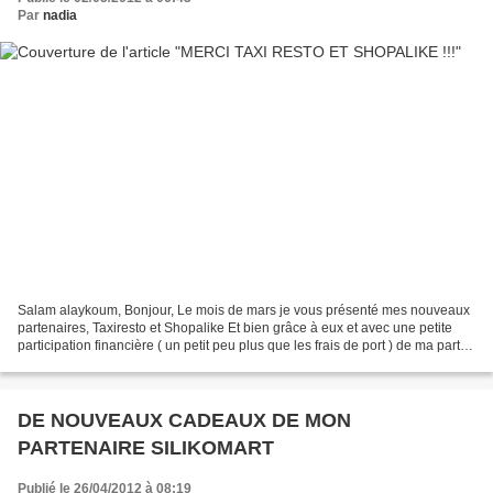
Par
nadia
Salam alaykoum, Bonjour, Le mois de mars je vous présenté mes nouveaux
partenaires, Taxiresto et Shopalike Et bien grâce à eux et avec une petite
participation financière ( un petit peu plus que les frais de port ) de ma part,
j'ai pu offrir à ma poupette...
DE NOUVEAUX CADEAUX DE MON
PARTENAIRE SILIKOMART
Publié le 26/04/2012 à 08:19