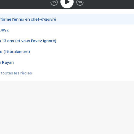
nsformé l’ennui en chef-d’œuvre
 DayZ
 a 13 ans (et vous l'avez ignoré)
e (littéralement)
im Rayan
 toutes les règles
s les jeux vidéo
us choquant de Rockstar ? - Le scandale BULLY
e plus moche de Steam
du RÊVE tourne au CAUCHEMAR
pendant 8 heures