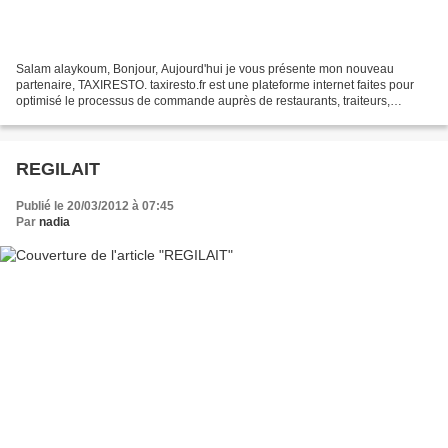
Salam alaykoum, Bonjour, Aujourd'hui je vous présente mon nouveau
partenaire, TAXIRESTO. taxiresto.fr est une plateforme internet faites pour
optimisé le processus de commande auprès de restaurants, traiteurs,
cavistes et épiceries fines… Vous êtes professionel...
REGILAIT
Publié le 20/03/2012 à 07:45
Par
nadia