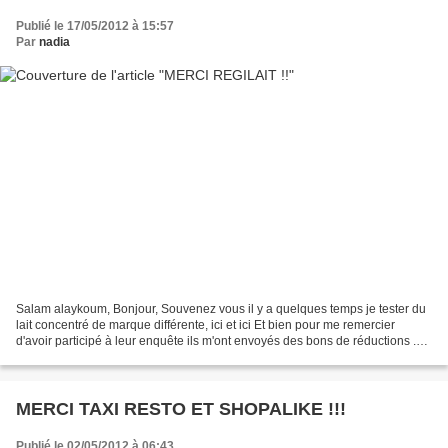
Publié le 17/05/2012 à 15:57
Par
nadia
Salam alaykoum, Bonjour, Souvenez vous il y a quelques temps je tester du
lait concentré de marque différente, ici et ici Et bien pour me remercier
d'avoir participé à leur enquête ils m'ont envoyés des bons de réductions .
Donc maintenant y plus qu'a...
MERCI TAXI RESTO ET SHOPALIKE !!!
Publié le 02/05/2012 à 06:43