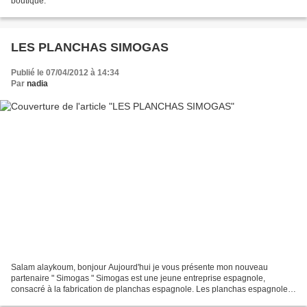
boutique.
LES PLANCHAS SIMOGAS
Publié le 07/04/2012 à 14:34
Par
nadia
Salam alaykoum, bonjour Aujourd'hui je vous présente mon nouveau
partenaire " Simogas " Simogas est une jeune entreprise espagnole,
consacré à la fabrication de planchas espagnole. Les planchas espagnoles
Simogas sont conçues pour un usage domestique...