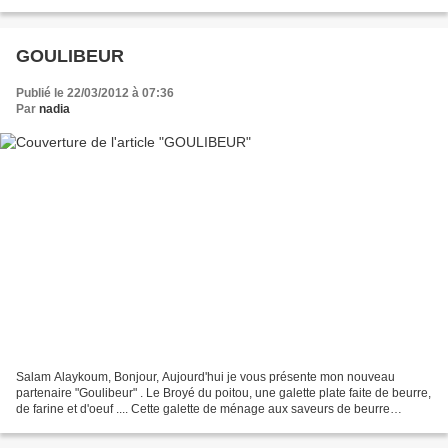
les a goutté et je dois dire qu'elles...
GOULIBEUR
Publié le 22/03/2012 à 07:36
Par
nadia
Salam Alaykoum, Bonjour, Aujourd'hui je vous présente mon nouveau
partenaire "Goulibeur" . Le Broyé du poitou, une galette plate faite de beurre,
de farine et d'oeuf .... Cette galette de ménage aux saveurs de beurre
possède une vertu qui a certainement...