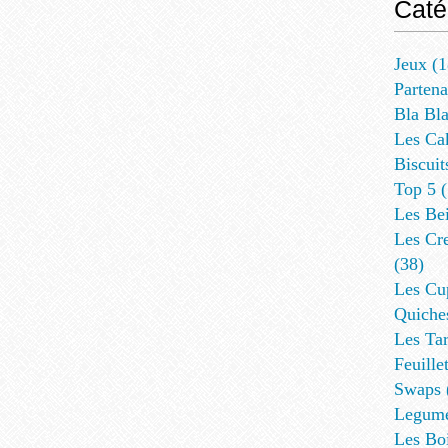
Caté
Jeux
(1
Partena
Bla Bl
Les Ca
Biscuit
Top 5
(
Les Be
Les Cre
(38)
Les Cup
Quiches
Les Tar
Feuillet
Swaps
Legum
Les Bo