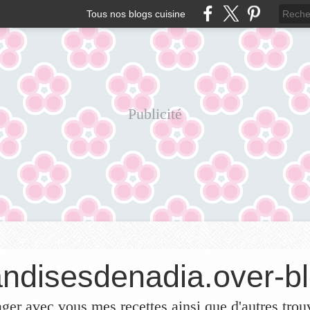
Tous nos blogs cuisine
Publicité
ndisesdenadia.over-bl
ager avec vous mes recettes ainsi que d'autres trou