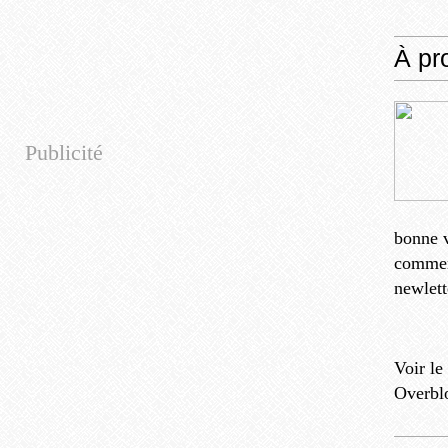
À pr
Publicité
bonne v
comment
newlett
Voir le
Overbl