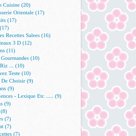
n Cuisine
(20)
sserie Orientale
(17)
its
(17)
(17)
s Recettes Salees
(16)
teaux 3 D
(12)
ins
(11)
 Gourmandes
(10)
Riz ...
(10)
vez Teste
(10)
 De Choisir
(9)
ans
(9)
ences - Lexique Etc .....
(9)
ns
(9)
(8)
es
(7)
at
(7)
cettes
(7)