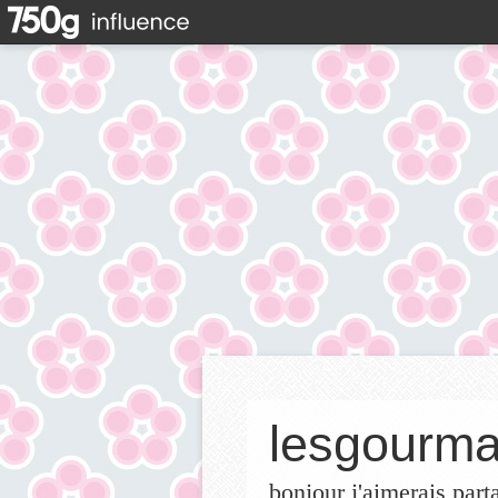
lesgourma
bonjour j'aimerais part