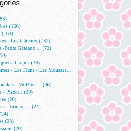
gories
83)
ires
(166)
a
(164)
kes - Les Gâteaux
(132)
s -petits Gâteaux ...
(72)
50)
ignets -crepes
(38)
mes - Les Flans - Les Mousses...
cakes - Muffins ...
(36)
 - Pizzas..
(30)
tes
(26)
es - Bricks.....
(24)
(24)
es
(23)
issons
(20)