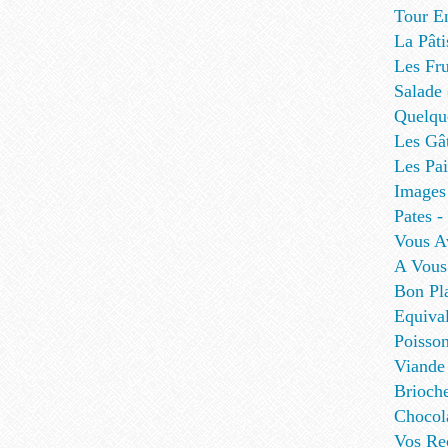
Tour E
La Pâti
Les Fru
Salade
Quelque
Les Gâ
Les Pa
Images
Pates - 
Vous A
A Vous
Bon Pl
Equival
Poisso
Viande
Brioch
Chocol
Vos Re