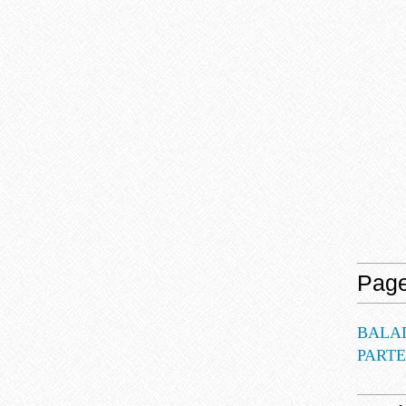
Pag
BALA
PART