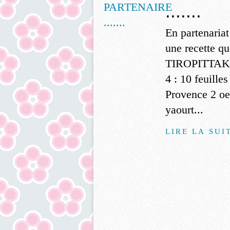
.......
En partenaria
une recette qu
TIROPITTAK
4 : 10 feuille
Provence 2 oe
yaourt...
LIRE LA SUI