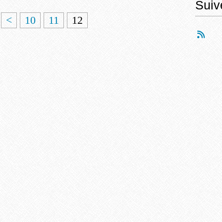
Suiv
<
10
11
12