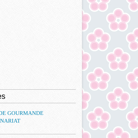
es
DE GOURMANDE
ENARIAT