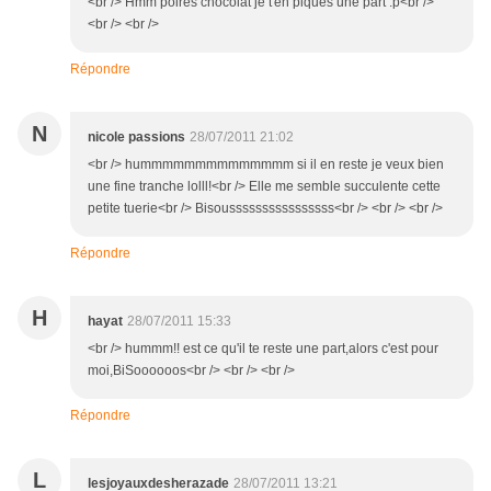
<br /> Hmm poires chocolat je t'en piques une part :p<br />
<br /> <br />
Répondre
N
nicole passions
28/07/2011 21:02
<br /> hummmmmmmmmmmmmm si il en reste je veux bien
une fine tranche lolll!<br /> Elle me semble succulente cette
petite tuerie<br /> Bisoussssssssssssssss<br /> <br /> <br />
Répondre
H
hayat
28/07/2011 15:33
<br /> hummm!! est ce qu'il te reste une part,alors c'est pour
moi,BiSoooooos<br /> <br /> <br />
Répondre
L
lesjoyauxdesherazade
28/07/2011 13:21