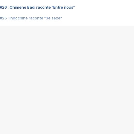
#26 : Chimène Badi raconte "Entre nous"
#25 : Indochine raconte "3e sexe"
#24 : Zaho raconte "C'est chelou"
#23 : Patrick Bruel raconte "Au café des délices"
#22 : Kyo raconte "Le chemin"
#21 : Nolwenn Leroy raconte "Cassé"
#20 : Patrick Hernandez raconte "Born to be alive"
#19 : Lorie raconte "Près de moi"
#18 : Michael Jones raconte "A nos actes manqués" (avec Jean-Jacque
#17 : Khaled raconte "Aïcha"
#16 : Corneille raconte "Parce qu'on vient de loin"
#15 : Indochine raconte "L'aventurier"