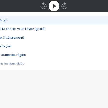
 DayZ
 a 13 ans (et vous l'avez ignoré)
e (littéralement)
im Rayan
 toutes les règles
s les jeux vidéo
us choquant de Rockstar ? - Le scandale BULLY
e plus moche de Steam
du RÊVE tourne au CAUCHEMAR
pendant 8 heures
it… à tort