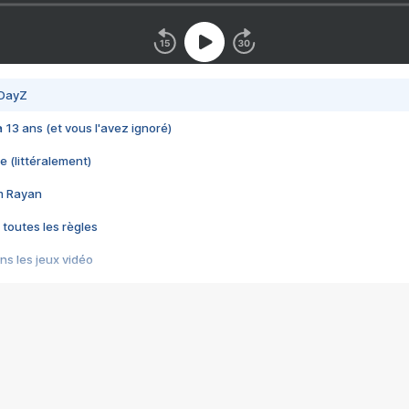
 DayZ
 a 13 ans (et vous l'avez ignoré)
e (littéralement)
im Rayan
 toutes les règles
s les jeux vidéo
us choquant de Rockstar ? - Le scandale BULLY
e plus moche de Steam
du RÊVE tourne au CAUCHEMAR
pendant 8 heures