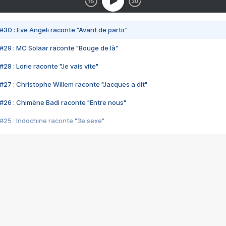
#30 : Eve Angeli raconte "Avant de partir"
#29 : MC Solaar raconte "Bouge de là"
28 : Lorie raconte "Je vais vite"
#27 : Christophe Willem raconte "Jacques a dit"
#26 : Chimène Badi raconte "Entre nous"
#25 : Indochine raconte "3e sexe"
#24 : Zaho raconte "C'est chelou"
#23 : Patrick Bruel raconte "Au café des délices"
#22 : Kyo raconte "Le chemin"
#21 : Nolwenn Leroy raconte "Cassé"
#20 : Patrick Hernandez raconte "Born to be alive"