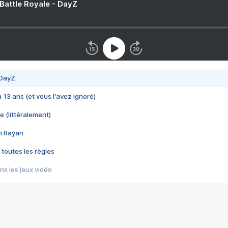
 Battle Royale - DayZ
 DayZ
 a 13 ans (et vous l'avez ignoré)
e (littéralement)
im Rayan
 toutes les règles
s les jeux vidéo
us choquant de Rockstar ? - Le scandale BULLY
e plus moche de Steam
du RÊVE tourne au CAUCHEMAR