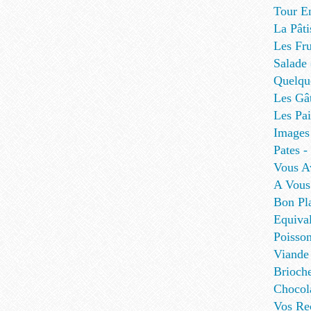
Tour E
La Pâti
Les Fru
Salade
Quelque
Les Gâ
Les Pa
Images
Pates - 
Vous A
A Vous
Bon Pl
Equival
Poisso
Viande
Brioch
Chocol
Vos Re