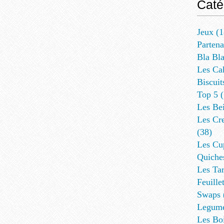
Caté
Jeux
(1
Partena
Bla Bl
Les Ca
Biscuit
Top 5
(
Les Be
Les Cre
(38)
Les Cup
Quiches
Les Tar
Feuillet
Swaps
Legum
Les Bo