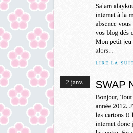
Salam alaykou
internet à la 
absence vous n
vos blog dés 
Mon petit jeu 
alors...
LIRE LA SUI
2 janv.
SWAP N
Bonjour, Tout
année 2012. J
les cartons !!
internet donc 
les votre. En