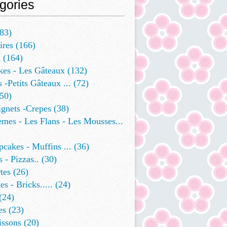
gories
83)
ires
(166)
a
(164)
kes - Les Gâteaux
(132)
s -petits Gâteaux ...
(72)
50)
ignets -crepes
(38)
mes - Les Flans - Les Mousses...
cakes - Muffins ...
(36)
 - Pizzas..
(30)
tes
(26)
es - Bricks.....
(24)
(24)
es
(23)
issons
(20)