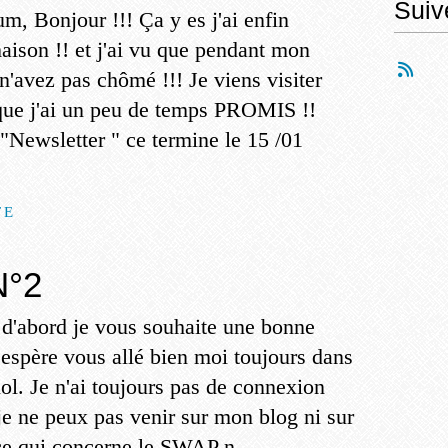
Suiv
m, Bonjour !!! Ça y es j'ai enfin
maison !! et j'ai vu que pendant mon
'avez pas chômé !!! Je viens visiter
que j'ai un peu de temps PROMIS !!
"Newsletter " ce termine le 15 /01
TE
°2
 d'abord je vous souhaite une bonne
'espère vous allé bien moi toujours dans
 lol. Je n'ai toujours pas de connexion
je ne peux pas venir sur mon blog ni sur
 ce qui concerne le SWAP n...