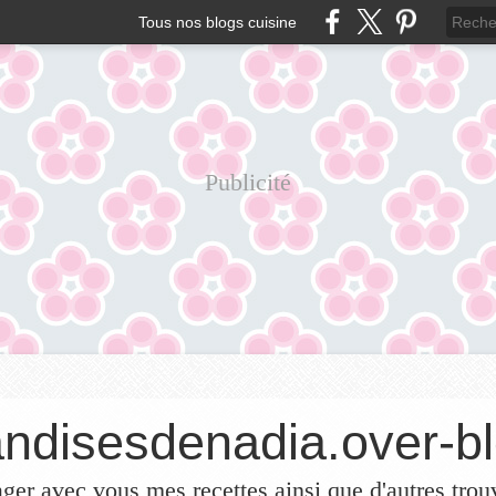
Tous nos blogs cuisine
Publicité
ndisesdenadia.over-bl
ager avec vous mes recettes ainsi que d'autres trou