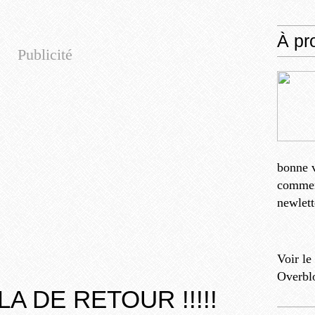
À pr
Publicité
bonne v
comment
newlett
Voir le
Overbl
LA DE RETOUR !!!!!