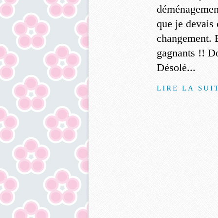
déménagement i
que je devais 
changement. En
gagnants !! Do
Désolé...
LIRE LA SUI