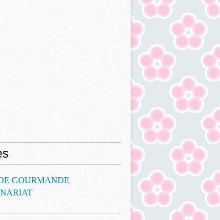
es
DE GOURMANDE
ENARIAT