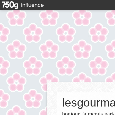
lesgourma
bonjour j'aimerais part