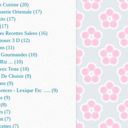
n Cuisine
(20)
sserie Orientale
(17)
its
(17)
(17)
s Recettes Salees
(16)
teaux 3 D
(12)
ins
(11)
 Gourmandes
(10)
Riz ...
(10)
vez Teste
(10)
 De Choisir
(9)
ans
(9)
ences - Lexique Etc .....
(9)
ns
(9)
(8)
es
(7)
at
(7)
cettes
(7)