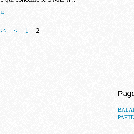
TE
<<
<
1
2
Pag
BALA
PART