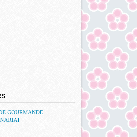
es
DE GOURMANDE
ENARIAT