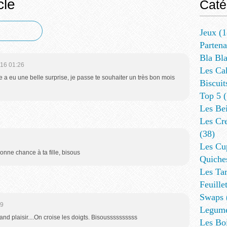
cle
Caté
Jeux
(1
Partena
Bla Bl
16 01:26
Les Ca
lle a eu une belle surprise, je passe te souhaiter un très bon mois
Biscuit
Top 5
(
Les Be
Les Cre
(38)
Les Cup
! Bonne chance à ta fille, bisous
Quiches
Les Tar
Feuillet
Swaps
49
Legum
rand plaisir....On croise les doigts. Bisoussssssssss
Les Bo