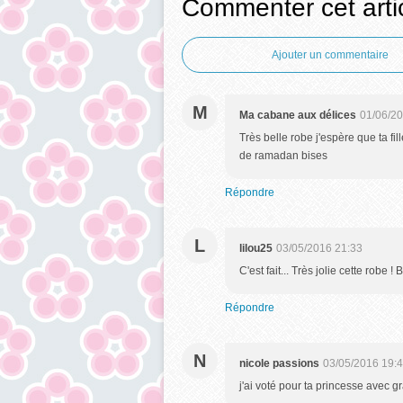
Commenter cet arti
Ajouter un commentaire
M
Ma cabane aux délices
01/06/20
Très belle robe j'espère que ta fi
de ramadan bises
Répondre
L
lilou25
03/05/2016 21:33
C'est fait... Très jolie cette robe 
Répondre
N
nicole passions
03/05/2016 19:
j'ai voté pour ta princesse avec g