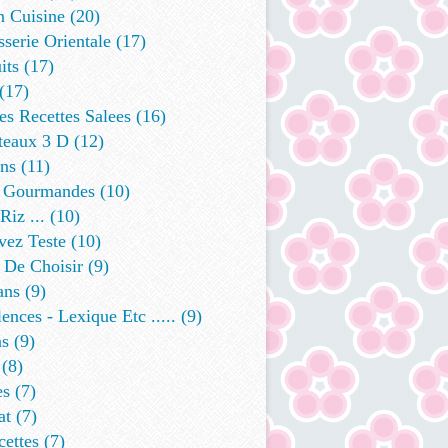
n Cuisine
(20)
sserie Orientale
(17)
its
(17)
(17)
s Recettes Salees
(16)
teaux 3 D
(12)
ins
(11)
 Gourmandes
(10)
Riz ...
(10)
vez Teste
(10)
 De Choisir
(9)
ans
(9)
ences - Lexique Etc .....
(9)
ns
(9)
(8)
es
(7)
at
(7)
cettes
(7)