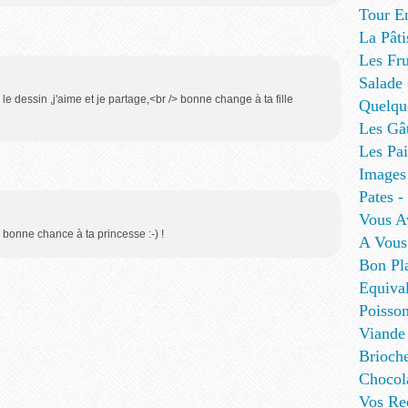
Tour E
La Pâti
Les Fru
Salade
r le dessin ,j'aime et je partage,<br /> bonne change à ta fille
Quelque
Les Gâ
Les Pa
Images
Pates - 
Vous A
 bonne chance à ta princesse :-) !
A Vous
Bon Pl
Equival
Poisso
Viande
Brioch
Chocol
Vos Re