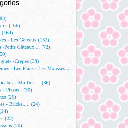
gories
83)
ires
(166)
a
(164)
kes - Les Gâteaux
(132)
s -petits Gâteaux ...
(72)
50)
ignets -crepes
(38)
mes - Les Flans - Les Mousses...
cakes - Muffins ...
(36)
 - Pizzas..
(30)
tes
(26)
es - Bricks.....
(24)
(24)
es
(23)
issons
(20)