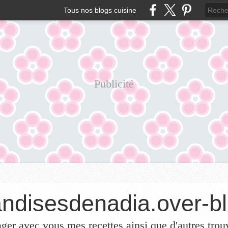
Tous nos blogs cuisine
Publicité
ndisesdenadia.over-bl
ager avec vous mes recettes ainsi que d'autres trou