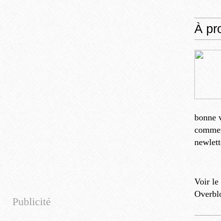
À pr
bonne v
comment
newlett
Voir le
Overbl
Publicité