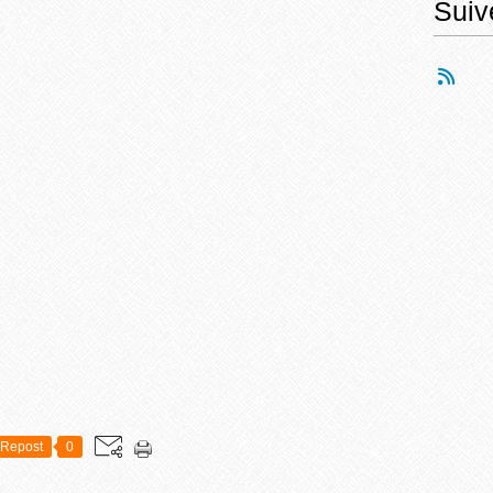
Suiv
Repost
0