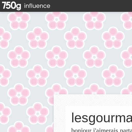
lesgourma
bonjour j'aimerais part