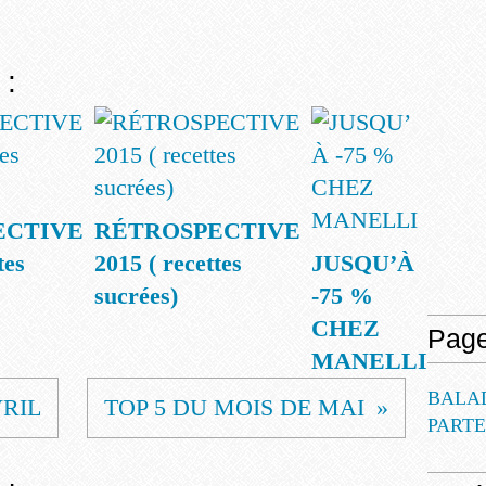
 :
ECTIVE
RÉTROSPECTIVE
tes
2015 ( recettes
JUSQU’À
sucrées)
-75 %
CHEZ
Pag
MANELLI
BALA
VRIL
TOP 5 DU MOIS DE MAI
PART