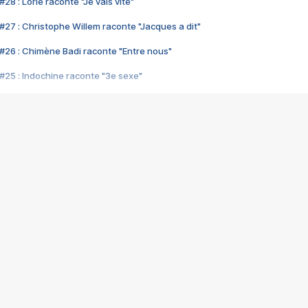
28 : Lorie raconte "Je vais vite"
#27 : Christophe Willem raconte "Jacques a dit"
#26 : Chimène Badi raconte "Entre nous"
#25 : Indochine raconte "3e sexe"
#24 : Zaho raconte "C'est chelou"
#23 : Patrick Bruel raconte "Au café des délices"
#22 : Kyo raconte "Le chemin"
#21 : Nolwenn Leroy raconte "Cassé"
#20 : Patrick Hernandez raconte "Born to be alive"
#19 : Lorie raconte "Près de moi"
#18 : Michael Jones raconte "A nos actes manqués" (avec Jean-Jacque
#17 : Khaled raconte "Aïcha"
#16 : Corneille raconte "Parce qu'on vient de loin"